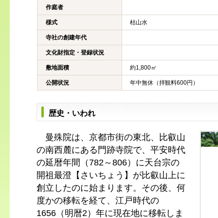
作庭者
様式
枯山水
寺社の創建年代
文化財指定・登録状況
敷地面積
約1,800㎡
公開状況
年中無休（拝観料600円）
歴史・いわれ
曼殊院は、京都市街の東北、比叡山
の南西麓にある門跡寺院で、平安時代
の延暦年間（782～806）に天台宗の
開祖最澄【さいちょう】が比叡山上に
創立したのに始まります。その後、何
度かの移転を経て、江戸時代の
1656（明暦2）年に現在地に移転しま