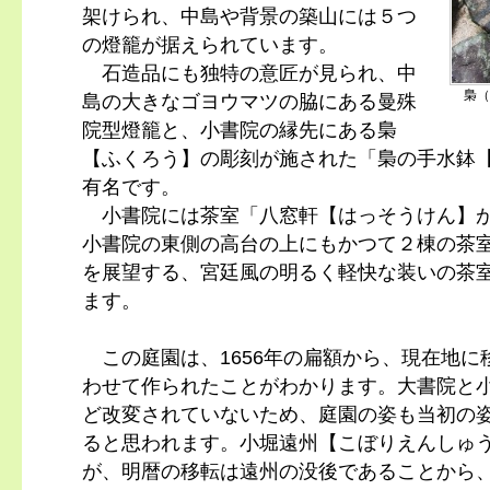
架けられ、中島や背景の築山には５つ
の燈籠が据えられています。
石造品にも独特の意匠が見られ、中
梟（
島の大きなゴヨウマツの脇にある曼殊
院型燈籠と、小書院の縁先にある梟
【ふくろう】の彫刻が施された「梟の手水鉢
有名です。
小書院には茶室「八窓軒【はっそうけん】が
小書院の東側の高台の上にもかつて２棟の茶
を展望する、宮廷風の明るく軽快な装いの茶
ます。
この庭園は、1656年の扁額から、現在地に
わせて作られたことがわかります。大書院と
ど改変されていないため、庭園の姿も当初の
ると思われます。小堀遠州【こぼりえんしゅ
が、明暦の移転は遠州の没後であることから