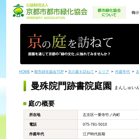
HOME
>
都市緑化協会TOP
>
京の庭を訪ねて
>
エリア
>
作庭年代
>
曼殊院門跡書院庭園
まんしゅいん
庭の概要
所在地
左京区一乗寺竹ノ内町
電話
075-781-5010
作庭年代
江戸時代前期