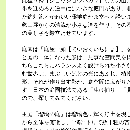
は猩々袴【ショウジョウバカマ】などの山
歩を進めると途中には小さな庭門があり、
た釣灯篭とかわいい露地庭が茶室へと誘い
叡山麓からの清流が小さな滝を作り、その
の美しさを際立たせています。
庭園は「庭屋一如【ていおくいちにょ】」
と庭の一体になった景は、見事な空間美を
ちらこちらにバランスよく設けられた小さ
む世界は、まぶしいほどの光にあふれ、植
形、それが作り出す影が、庭空間に広がり
す。日本の庭園技法である「生け捕り」「
ので、探してみてください。
主庭「瑠璃の庭」は瑠璃色に輝く浄土を現
から全体を俯瞰し、1階に下りて数十種の