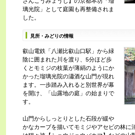
さんこうみょうじ】の京都本坊「瑠
璃光院」として庭園も再整備されま
した。
見所・みどりの情報
叡山電鉄「八瀬比叡山口駅」から緑
陰に囲まれた川を渡り、5分ほど歩
くとモミジの枝葉が薄絹のようにか
かった瑠璃光院の瀟酒な山門が現れ
ます。一歩踏み入れると別世界が幕
を開け、「山露地の庭」の始まりで
す。
山門からしっとりとした石段が緩や
かなカーブを描いてモミジやアセビの林に