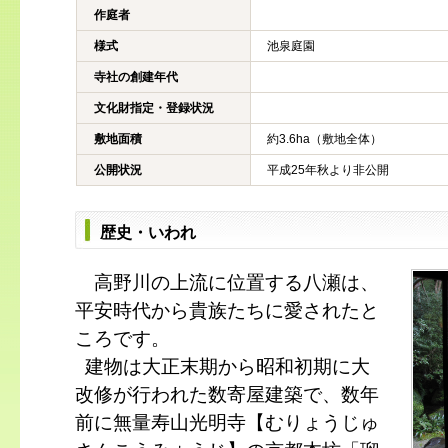
作庭者
様式
池泉庭園
寺社の創建年代
文化財指定・登録状況
敷地面積
約3.6ha（敷地全体）
公開状況
平成25年秋より非公開
歴史・いわれ
高野川の上流に位置する八瀬は、
平安時代から貴族たちに愛されたと
ころです。
建物は大正末期から昭和初期に大
改修が行われた数寄屋建築で、数年
前に無量寿山光明寺【むりょうじゅ