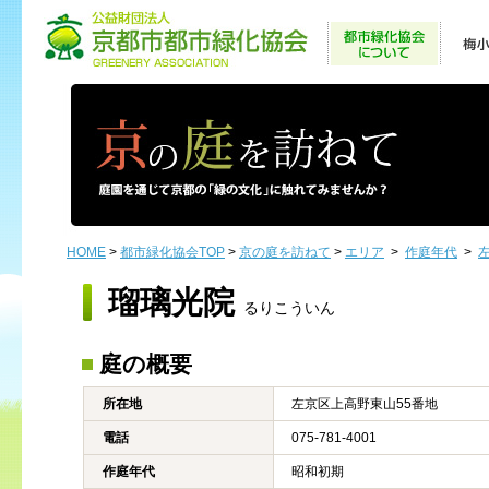
HOME
>
都市緑化協会TOP
>
京の庭を訪ねて
>
エリア
>
作庭年代
>
瑠璃光院
るりこういん
庭の概要
所在地
左京区上高野東山55番地
電話
075-781-4001
作庭年代
昭和初期