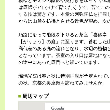
模様とモミジの陰影や奥行きをゆっくり体
は庭師が7年かけて育てたそうで、苔でこ
する技は驚きです。本堂の阿弥陀仏を拝観
からは山麓を彷彿とさせる景色が望め、次
順路に沿って階段を下りると茶室「喜鶴亭
【がりょう】の庭」に至ります。苔むした
高低差のある庭の流れとなり、水辺の植物
となっています。茶室の入り口は露地にな
の途中にあった庭門へと続いています。
瑠璃光院は春と秋に特別拝観が予定されて
の秋、京都の奥座敷を訪ねてみませんか。
周辺マップ