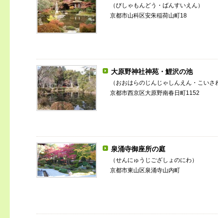
（びしゃもんどう・ばんすいえん）
京都市山科区安朱稲荷山町18
大原野神社神苑・鯉沢の池
（おおはらのじんじゃしんえん・こいさ
京都市西京区大原野南春日町1152
泉涌寺御座所の庭
（せんにゅうじござしょのにわ）
京都市東山区泉涌寺山内町