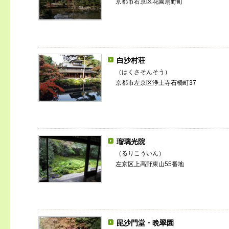
京都市右京区花園扇野町
白沙村荘
（はくさそんそう）
京都市左京区浄土寺石橋町37
瑠璃光院
（るりこういん）
左京区上高野東山55番地
毘沙門堂・晩翠園