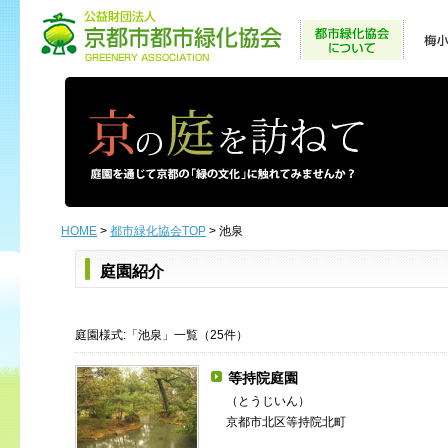
HOME
>
都市緑化協会TOP
> 池泉
庭園紹介
庭園様式:「池泉」一覧（25件）
等持院庭園
（とうじいん）
京都市北区等持院北町