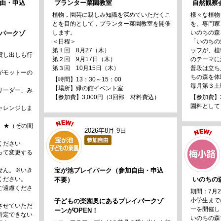
由・申込
プランター菜園教室
自然観察
植物，園芸に親しみ知識を深めていただくこ
様々な植物
とを目的として，プランター菜園教室を開催
を、専門家
します。
いのちの森
パークゾ
＜日程＞
「いのちの
第１回 8月27（木）
ッフが、植
貸し出しも行
第２回 9月17日（木）
のテーマに
第３回 10月15日（木）
普段は立ち
がモットーの
ちの森を体
【時間】13：30～15：00
毎月第３土
【場所】緑の館イベント室
リーダー、み
【参加費】3,000円（3回部 材料費込）
【参加費】
園料として
ャレンジしま
半 ★（その間
2026年8月 9日
ください
って変更する
せん。※いき
宝が池プレイパーク（参加自由・申込
ください。
いのちの
不要）
ご遠慮くださ
期間：7月
小学生まで
子どもの楽園奥にあるプレイパークゾ
させていただ
ーを開催し
ーンがOPEN！
特定できない
いのちの森