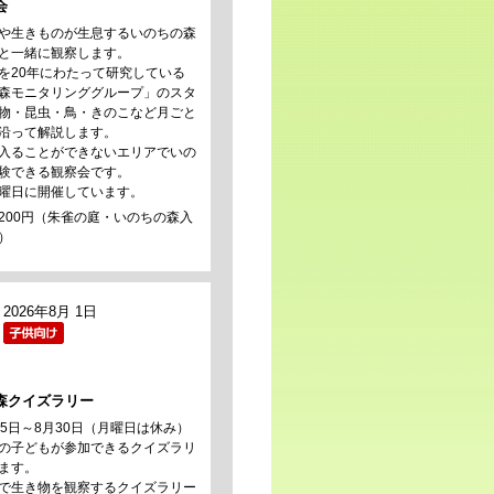
会
や生きものが生息するいのちの森
と一緒に観察します。
を20年にわたって研究している
森モニタリンググループ」のスタ
物・昆虫・鳥・きのこなど月ごと
沿って解説します。
入ることができないエリアでいの
験できる観察会です。
曜日に開催しています。
200円（朱雀の庭・いのちの森入
）
2026年8月 1日
森クイズラリー
25日～8月30日（月曜日は休み）
の子どもが参加できるクイズラリ
ます。
で生き物を観察するクイズラリー