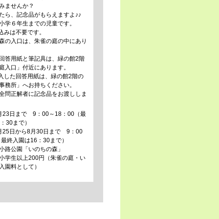
みませんか？
たら、記念品がもらえますよ♪♪
小学６年生までの児童です。
込みは不要です。
森の入口は、朱雀の庭の中にあり
回答用紙と筆記具は、緑の館2階
庭入口」付近にあります。
入した回答用紙は、緑の館2階の
事務所」へお持ちください。
全問正解者に記念品をお渡ししま
23日まで 9：00～18：00（最
：30まで）
から8月30日まで 9：00
（最終入園は16：30まで）
小路公園「いのちの森」
小学生以上200円（朱雀の庭・い
入園料として）