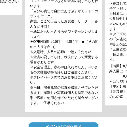
コマ・フラフープなどの遊具の貸し出しも行
場合がござい
へ参加して
います。
全問正解し
「自分の責任で自由にあそぶ」がモットーの
※対象は、
プレイパーク。
※参加申し
家族、ここで出会ったお友達、リーダー、み
※いのちの
んなが仲間！
ます。
一緒におもいっきりあそび・チャレンジしま
※クイズの
しょう！
の「朱雀の
★OPEN時間：10時半～15時半 ★（その間
※答えを記
の出入りは自由）
「公園管理
※入場時、人数の記録にご協力ください
採点後、
※遊具の貸し出しは、状況によって変更する
す。
場合があります
【時間】8月
※安全管理上、森の中は入れません。※いき
終入園は17
ものの捕獲や持ち帰りはご遠慮ください。
8月25日
※プレイパーク内でのお食事はご遠慮くださ
～17：00
い。
【場所】梅
※当日、開催風景の写真を撮影させていただ
【参加費】
きます。撮影した写真は個人を特定できない
のちの森 
形で広報に使用させていただく場合がござい
ます。ご了承ください