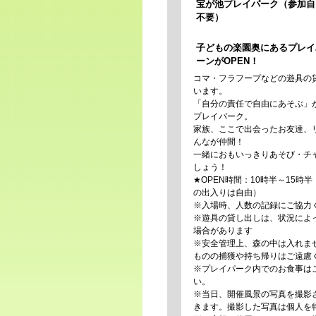
宝が池プレイパーク（参加自
不要）
子どもの楽園奥にあるプレイ
ーンがOPEN！
コマ・フラフープなどの遊具の
います。
「自分の責任で自由にあそぶ」
プレイパーク。
家族、ここで出会ったお友達、
んなが仲間！
一緒におもいっきりあそび・チ
しょう！
★OPEN時間：10時半～15時
の出入りは自由）
※入場時、人数の記録にご協力
※遊具の貸し出しは、状況によ
場合があります
※安全管理上、森の中は入れま
ものの捕獲や持ち帰りはご遠慮
※プレイパーク内でのお食事は
い。
※当日、開催風景の写真を撮影
きます。撮影した写真は個人を