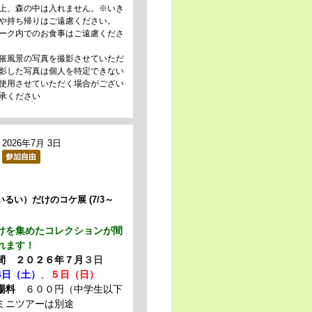
上、森の中は入れません。※いき
や持ち帰りはご遠慮ください。
ーク内でのお食事はご遠慮くださ
催風景の写真を撮影させていただ
影した写真は個人を特定できない
使用させていただく場合がござい
承ください
2026年7月 3日
るい）だけのコケ展 (7/3～
を集めたコレクションが間
れます！
期間
２０２６年７月
３日
4日（土）
、
５日（日）
場料
６００円（中学生以下
ミニツアーは別途