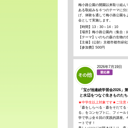
梅小路公園の開園以来取り組んで
ある取組みを６つのテーマに分
げ、体験を通して梅小路公園をよ
会として実施します。
【時間】13：30～14：10
【場所】梅小路公園内（集合：
【テーマ】いのちの森の生物の
【主催】(公財）京都市都市緑化
【参加費】500円
2026年7月19日
「宝が池連続学習会2026」
と水辺をつなぐ生きものたち
★中学生以上対象です★ご注意
「森をしらべる・森をそだてる
る」をコンセプトに、フィール
学で学ぶ全６回の実践的講座。
ートです！