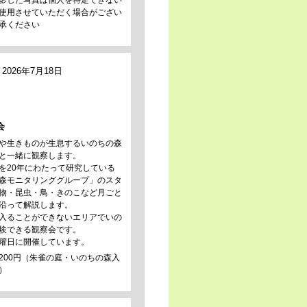
影した写真は個人を特定できない
使用させていただく場合がござい
承ください
2026年7月18日
会
や生きものが生息するいのちの森
と一緒に観察します。
を20年にわたって研究している
森モニタリンググループ」のスタ
物・昆虫・鳥・きのこなど月ごと
沿って解説します。
入ることができないエリアでいの
験できる観察会です。
曜日に開催しています。
200円（朱雀の庭・いのちの森入
）