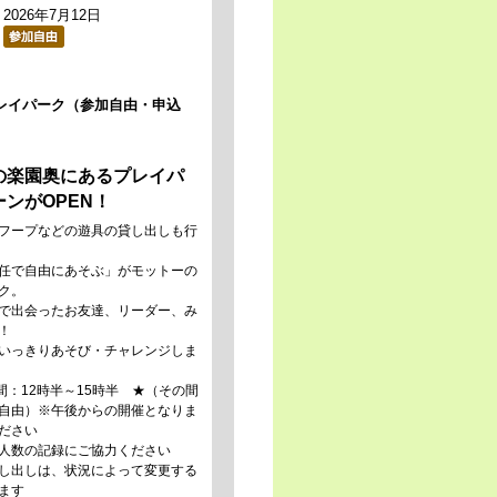
2026年7月12日
レイパーク（参加自由・申込
の楽園奥にあるプレイパ
ンがOPEN！
フープなどの遊具の貸し出しも行
任で自由にあそぶ」がモットーの
ク。
で出会ったお友達、リーダー、み
！
いっきりあそび・チャレンジしま
時間：12時半～15時半 ★（その間
自由）
※午後からの開催となりま
ださい
人数の記録にご協力ください
し出しは、状況によって変更する
ます