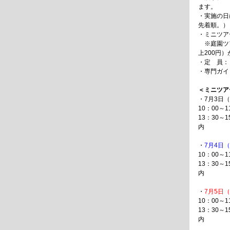
ます。
・実施の日
先着順。）
・ミニツア
※庭園ツ
上200円
・定 員：
・専門ガイ
＜ミニツ
・7月3日
10：00
13：30～
内
・
7月4日
10：00
13：30～
内
・
7月5日
10：00
13：30～
内