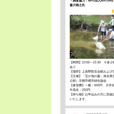
・調査協力：NPO法人NATURE
森川裕之氏
【時間】10:00～15:30 ※多
あり
【場所】上高野防災会館および
【主催】「宝が池の森」保全再
公財）京都市都市緑化協会
【参加費】一般：600円 大学
中高生：250円
【持ち物】お申込みの方に別途
いたします。