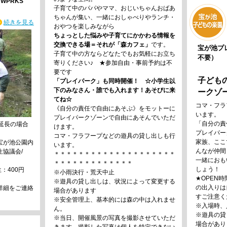
 WPRKS
子育て中のパパやママ、おじいちゃんおばあ
ちゃんが集い、一緒におしゃべりやランチ・
続きを見る
おやつを楽しみながら
ちょっとした悩みや子育てにかかわる情報を
交換できる場＝それが「森カフェ」
です。
宝が池プ
子育て中の方ならどなたでもお気軽にお立ち
不要）
寄りください♪ ★参加自由・事前予約は不
要です
子ども
「プレイパーク」も同時開催！ ☆小学生以
下のみなさん・誰でも入れます！あそびに来
ークゾー
てね☆
コマ・フラ
《自分の責任で自由にあそぶ》をモットーに
います。
プレイパークゾーンで自由にあそんでいただ
「自分の責
少延長の場合
けます。
プレイパー
コマ・フラフープなどの遊具の貸し出しも行
家族、ここ
宝が池公園内
います。
んなが仲間
生協議会/
＊＊＊＊＊＊＊＊＊＊＊＊＊＊＊＊＊＊＊＊
一緒におも
＊＊＊＊＊＊＊＊＊＊＊＊＊
しょう！
生：400円
※小雨決行・荒天中止
★OPEN
※遊具の貸し出しは、状況によって変更する
の出入りは
詳細をご連絡
場合があります
すご注意く
※安全管理上、基本的には森の中は入れませ
※入場時、
ん。
※遊具の貸
※当日、開催風景の写真を撮影させていただ
場合があり