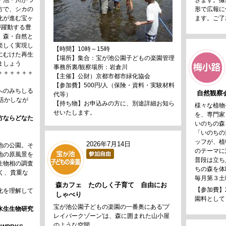
・池・川がつ
きます。撮
方で、シカの
形で広報に
化が進む宝ヶ
ます。ご了
が躍動する豊
。森・自然と
楽しく実現し
【時間】10時～15時
にむけた再生
【場所】集合：宝が池公園子どもの楽園管理
ましょう
事務所裏/観察場所：岩倉川
＋＋＋＋＋＋
【主催】公財）京都市都市緑化協会
【参加費】500円/人（保険・資料・実験材料
へのみちしる
自然観察
代等）
活かしなが
【持ち物】お申込みの方に、別途詳細お知ら
様々な植物
せいたします。
を、専門家
方ならどなた
いのちの森
「いのちの
ッフが、植
2026年7月14日
池の公園。そ
のテーマに
地の原風景を
普段は立ち
生物相の調査
ちの森を体
く、貴重な
毎月第３土
森カフェ たのしく子育て 自由にお
【参加費】
化を理解して
しゃべり
園料として
宝が池公園子どもの楽園の一番奥にある'プ
水生生物研究
レイパークゾーン'は、森に囲まれた山小屋
のような空間。