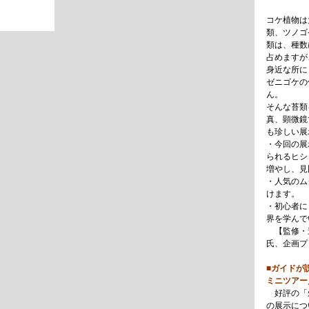
コケ植物は
類、ツノゴ
類は、種数
占めますが
身近な所に
ゼニゴケの
ん。
そんな苔類
真、顕微鏡
も珍しい展
・今回の展
られるヒシ
増やし、見
・人気のム
けます。
・初心者に
界を学んで
【監修・
氏、企画プ
■ガイドが
ミニツアー
好評の「
の展示につ