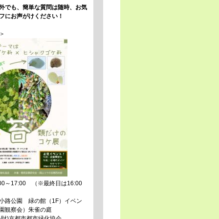
外でも、簡単な質問は随時、お気
フにお声がけください！
＞
0～17:00 （※最終日は16:00
小路公園 緑の館（1F）イベン
園観察会）朱雀の庭
公財)京都市都市緑化協会