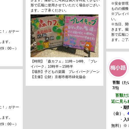
きます。撮影した写真は個人を特定できない
※安全管理
形で広報に使用させていただく場合がござい
ものの捕獲
ます。ご了承ください。
※プレイパ
い。
※当日、開
きます。撮
に！」がテー
形で広報に
ます。ご了
します。
付9：00～）
【時間】「森カフェ」11時～14時、「プレ
イパーク」10時半～15時半
【場所】子どもの楽園 プレイパークゾーン
【主催】公財）京都市都市緑化協会
苔類（たい
7/5)
苔類だけ
近に見ら
に！」がテー
・
（金）
、
します。
・
入
付9：00～）
無料）※