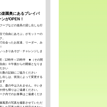
の楽園奥にあるプレイパ
ンがOPEN！
フープなどの遊具の貸し出しも行
任で自由にあそぶ」がモットーの
ク。
で出会ったお友達、リーダー、み
！
いっきりあそび・チャレンジしま
時間：12時半～15時半 ★（その間
自由）
※午後からの開催となりま
ださい
人数の記録にご協力ください
し出しは、状況によって変更する
ます
上、森の中は入れません。※いき
や持ち帰りはご遠慮ください。
ーク内でのお食事はご遠慮くださ
催風景の写真を撮影させていただ