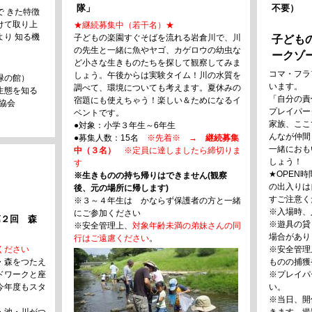
隊」
不要）
 きた特徴
けて取り上
★継続募集中（若干名）★
り 知る機
子どもの楽園すぐそばを流れる岩倉川で、川
子ども
の先生と一緒に魚やヤゴ、カゲロウの幼虫な
ークゾー
ど小さな生きものたちを探して観察してみま
コマ・フラ
しょう。午後からは実験タイム！川の水質を
緑の館）
います。
調べて、環境についても考えます。夏休みの
生態を知る
「自分の責
宿題にも使えちゃう！楽しい＆ためになるイ
協会
プレイパー
ベントです。
家族、ここ
●対象：小学３年生～6年生
んなが仲間
●募集人数：15名
※先着※
→ 継続募集
一緒におも
中（３名）
※定員に達しましたら締切りま
しょう！
す
★OPEN
※生きものの
持ち帰りはできません(観察
の出入りは
後、元の場所に帰します)
すご注意く
※３～４年生は かならず保護者の方と一緒
※入場時、
にご参加ください
第２回 森
※遊具の貸
※安全管理上、
対象年齢未満の弟妹さんの同
場合があり
行はご遠慮ください
。
ください
※安全管理
・森をつたえ
ものの捕獲
ドワークと座
※プレイパ
今年度もスタ
い。
※当日、開