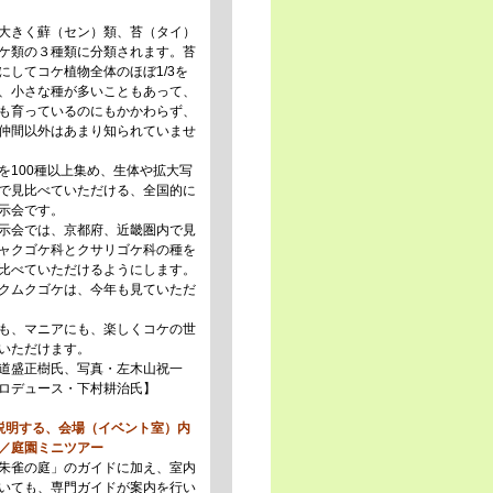
大きく蘚（セン）類、苔（タイ）
ケ類の３種類に分類されます。苔
にしてコケ植物全体のほぼ1/3を
、小さな種が多いこともあって、
も育っているのにもかかわらず、
仲間以外はあまり知られていませ
を100種以上集め、生体や拡大写
で見比べていただける、全国的に
示会です。
示会では、京都府、近畿圏内で見
ャクゴケ科とクサリゴケ科の種を
比べていただけるようにします。
クムクゴケは、今年も見ていただ
も、マニアにも、楽しくコケの世
いただけます。
道盛正樹氏、写真・左木山祝一
ロデュース・下村耕治氏】
説明する、会場（イベント室）内
／庭園ミニツアー
朱雀の庭」のガイドに加え、室内
いても、専門ガイドが案内を行い