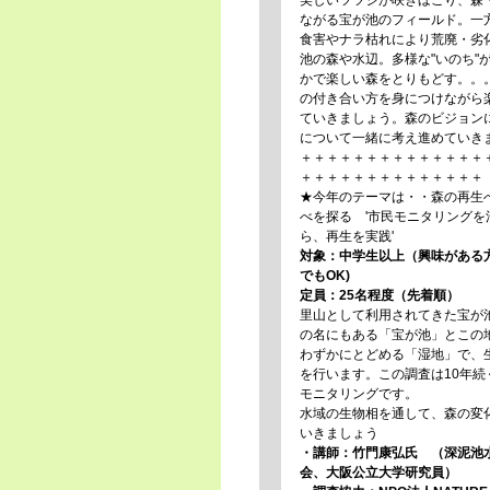
美しいツツジが咲きほこり、森
ながる宝が池のフィールド。一
食害やナラ枯れにより荒廃・劣
池の森や水辺。多様な"いのち"
かで楽しい森をとりもどす。。
の付き合い方を身につけながら
ていきましょう。森のビジョン
について一緒に考え進めていき
＋＋＋＋＋＋＋＋＋＋＋＋＋＋
＋＋＋＋＋＋＋＋＋＋＋＋＋＋
★今年のテーマは・・森の再生
べを探る '市民モニタリングを
ら、再生を実践'
対象：中学生以上（興味がある
でもOK)
定員：25名程度（先着順）
里山として利用されてきた宝が
の名にもある「宝が池」とこの
わずかにとどめる「湿地」で、
を行います。この調査は10年続
モニタリングです。
水域の生物相を通して、森の変
いきましょう
・講師：竹門康弘氏 （深泥池
会、
大阪公立大学研究員
）