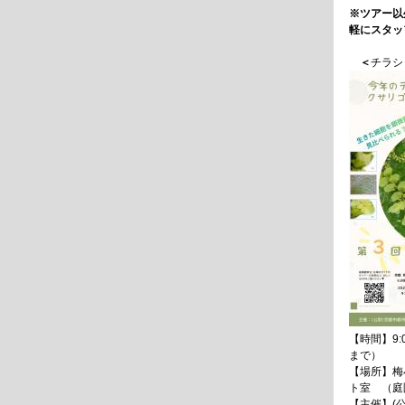
※ツアー以
軽にスタッ
＜
チラシ
【時間】9:0
まで）
【場所】梅
ト室 （庭
【主催】(