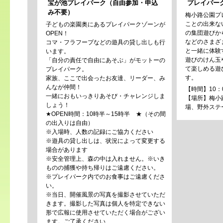
宝が池プレイパーク（自由参加・申込
プレイパー
み不要）
梅小路公園プ
ことの出来な
子どもの楽園奥にあるプレイパークゾーンが
の集団遊びか
OPEN！
などのさまざ
コマ・フラフープなどの遊具の貸し出しも行
と一緒に体験
います。
遊びのけん玉
「自分の責任で自由にあそぶ」がモットーの
て楽しめる遊
プレイパーク。
す。
家族、ここで出会ったお友達、リーダー、み
んなが仲間！
【時間】10：0
一緒におもいっきりあそび・チャレンジしま
【場所】梅小
しょう！
場、野外ステ
★OPEN時間：
10時半～15時半
★（その間
の出入りは自由）
※入場時、人数の記録にご協力ください
※遊具の貸し出しは、状況によって変更する
場合があります
※安全管理上、森の中は入れません。※いき
ものの捕獲や持ち帰りはご遠慮ください。
※プレイパーク内でのお食事はご遠慮くださ
い。
※当日、開催風景の写真を撮影させていただ
きます。撮影した写真は個人を特定できない
形で広報に使用させていただく場合がござい
ます。ご了承ください