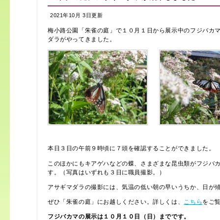
2021年10月 3日更新
梅小路公園「朱雀の庭」で１０月１日から展示中のフジバカ
ダラがやってきました。
本日３日の午前９時頃に７頭を確認することができました。
このほかにもキアゲハなどの蝶、さまざまな昆虫類がフジバ
す。（写真はいずれも３日に職員撮影。）
アサギマダラの撮影には、気温の低い朝の早いうちか、日が
ぜひ「朱雀の庭」にお越しください。詳しくは、
こちら
をご
フジバカマの展示は１０月１０日（日）までです。