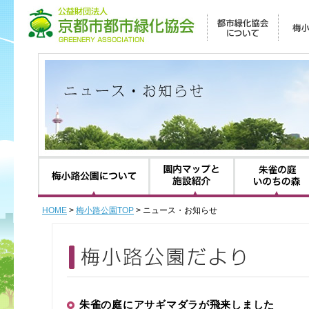
梅小路公園について
園内マップと施設紹
HOME
>
梅小路公園TOP
> ニュース・お知らせ
朱雀の庭にアサギマダラが飛来しました