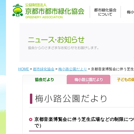
HOME
>
都市緑化協会
>
梅小路公園だより
> 京都音楽博覧会に伴う芝生広
京都音楽博覧会に伴う芝生広場などの制限について（
で）