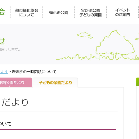
だより
> 喫煙所の一時閉鎖について
ついて