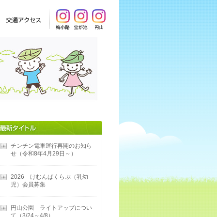
チンチン電車運行再開のお知ら
せ（令和8年4月29日～）
2026 けむんぱくらぶ（乳幼
児）会員募集
円山公園 ライトアップについ
て（3/24～4/8）