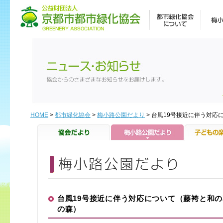
HOME
>
都市緑化協会
>
梅小路公園だより
> 台風19号接近に伴う対
台風19号接近に伴う対応について（藤袴と和
の森）