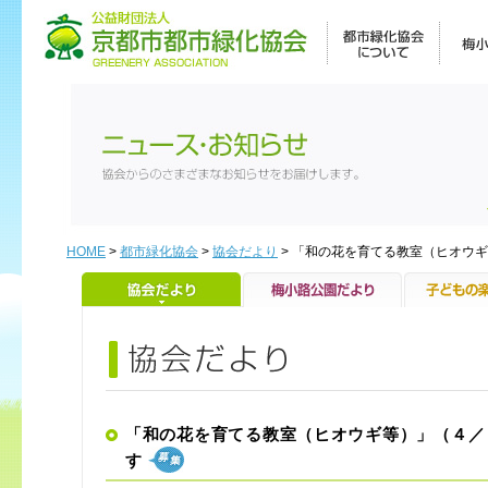
HOME
>
都市緑化協会
>
協会だより
> 「和の花を育てる教室（ヒオウ
「和の花を育てる教室（ヒオウギ等）」（４／
す