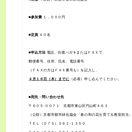
■参加費
１，０００円
■定員
４０名
■申込方法
電話、往復ハガキまたはＦＡＸで、
郵便番号、住所、氏名、電話番号
（ＦＡＸの方はＦＡＸ番号も）を記入し、
４月１６日（木）までに
（必着）申し込んでください。
■宛先・問い合わせ先
〒６０５‐００７１ 京都市東山区円山町４６３
（公財）京都市都市緑化協会「春の和の花を育てる教室担当
ＴＥＬ（０７５）５６１‐１３５０