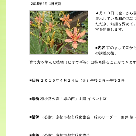
2015年4月 1日更新
４月１０日（金）から
展示している和の花に
ただき、知識を深めて
室を開催します。
■内容
京のまちで昔か
の講義の後、
育て方を学んだ植物（ヒオウギ等）は持ち帰ることができま
■日時
２０１５年４月２４日（金）午後２時～午後３時
■場所
梅小路公園「緑の館」１階 イベント室
■講師
（公財）京都市都市緑化協会 緑のリーダー 藤井 肇・
■主催
（公財）京都市都市緑化協会