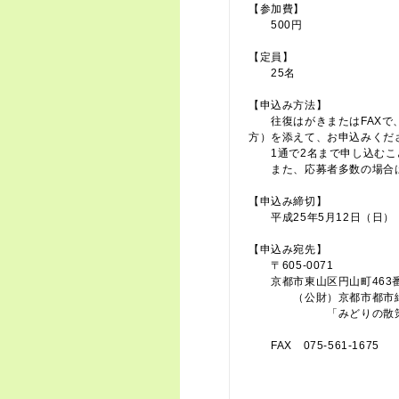
【参加費】
500円
【定員】
25名
【申込み方法】
往復はがきまたはFAXで、
方）を添えて、お申込みくだ
1通で2名まで申し込むこ
また、応募者多数の場合は
【申込み締切】
平成25年5月12日（日）
【申込み宛先】
〒605-0071
京都市東山区円山町463
（公財）京都市都市緑
「みどりの散策ツ
FAX 075-561-1675