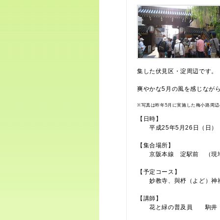
集した伏見区・淀周辺です。
爽やかな5月の風を感じなが
※写真は昨年5月に実施した梅小路周
【日時】
平成25年5月26日（日）
【集合場所】
京阪本線 淀駅前 （現地
【予定コース】
妙教寺、與杼（よど）神社
【講師】
花と緑の普及員 駒井