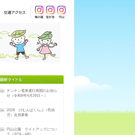
チンチン電車運行再開のお知ら
せ（令和8年4月29日～）
2026 けむんぱくらぶ（乳幼
児）会員募集
円山公園 ライトアップについ
て（3/24～4/8）