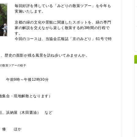
毎回好評を博している「みどりの散策ツアー」を今年も
実施いたします。
京都の緑の文化や景観に関連したスポットを、緑の専門
家の解説を交えながら楽しく散策する約3時間の行程で
す。
今回のコースは、当協会広報誌「京のみどり」61号で特
ら、歴史の面影が残る風景を訪ね歩いてみませんか。
辺の散策ツアーの様子
 午前9時～午後12時30分
集合・現地解散となります）
、浜納屋（木田醤油） など
 修 ほか