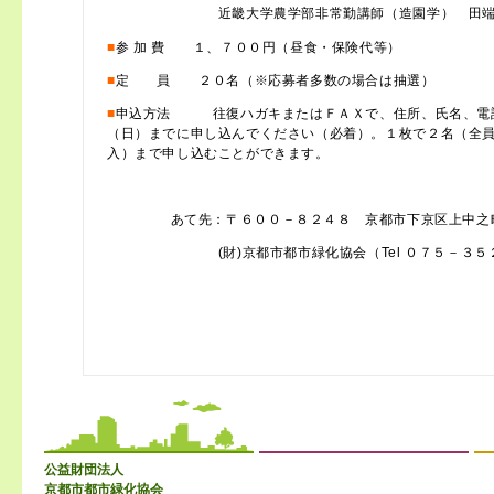
近畿大学農学部非常勤講師（造園学） 田端 
■
参 加 費 １、７００円（昼食・保険代等）
■
定 員 ２０名（※応募者多数の場合は抽選）
■
申込方法 往復ハガキまたはＦＡＸで、住所、氏名、電
（日）までに申し込んでください（必着）。１枚で２名（全
入）まで申し込むことができます。
あて先：〒６００－８２４８ 京都市下京区上中之
(財)京都市都市緑化協会（Tel ０７５－３５２
公益財団法人
京都市都市緑化協会