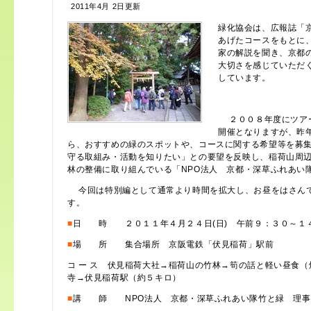
2011年4月 2日更新
緑化協会は、広報誌「
あげたコースをもとに
家の解説を聞き、京都
大切さを感じていただ
しています。
２００８年度にツアー
開催となりますが、昨
ら、おすすめの緑のスポットや、コースに関する希望等を募
守る取組み・活動を知りたい」との要望を反映し、稲荷山周
林の整備に取り組んでいる「NPO法人 京都・深草ふれあい
今回は特別編として通常より時間を拡大し、お昼をはさんで
す。
■
日 時 ２０１１年４月２４日(日) 午前９：３０～１４
■
場 所 集合場所 京阪電鉄「伏見稲荷」駅前
コ ー ス 伏見稲荷大社→稲荷山の竹林→筍の話と軽い昼食
寺→伏見稲荷駅（約５キロ）
■
講 師 NPO法人 京都・深草ふれあい隊竹と緑 理