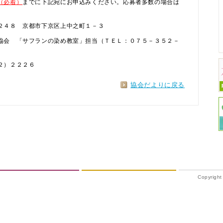
（必着）
までに下記宛にお申込みください。応募者多数の場合は
８ 京都市下京区上中之町１－３
 「サフランの染め教室」担当（ＴＥＬ：０７５－３５２－
）２２２６
協会だよりに戻る
Copyrigh