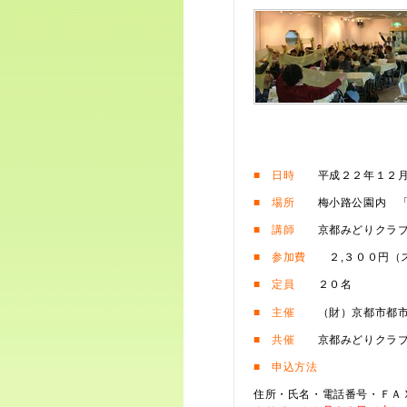
■ 日時
平成２２年１２月
■ 場所
梅小路公園内 「
■ 講師
京都みどりクラブ 
■ 参加費
２,３００円（ス
■ 定員
２０名
■ 主催
（財）京都市都市
■ 共催
京都みどりクラ
■ 申込方法
住所・氏名・電話番号・ＦＡ