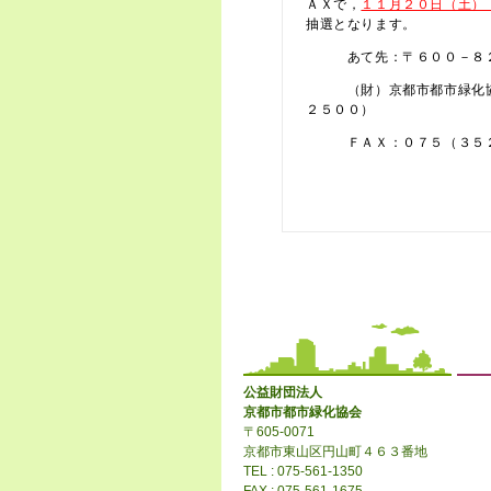
ＡＸで，
１１月２０日（土）
抽選となります。
あて先：〒６００－８２４
（財）京都市都市緑化協会
２５００）
ＦＡＸ：０７５（３５２
公益財団法人
京都市都市緑化協会
〒605-0071
京都市東山区円山町４６３番地
TEL : 075-561-1350