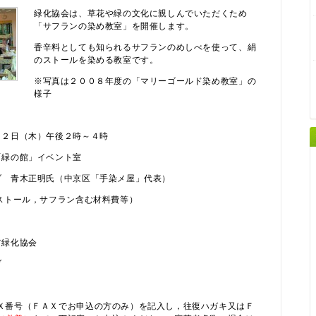
緑化協会は、草花や緑の文化に親しんでいただくため
「サフランの染め教室」を開催します。
香辛料としても知られるサフランのめしべを使って、絹
のストールを染める教室です。
※写真は２００８年度の「マリーゴールド染め教室」の
様子
２日（木）午後２時～４時
緑の館」イベント室
青木正明氏（中京区「手染メ屋」代表）
トール，サフラン含む材料費等）
緑化協会
ブ
Ｘ番号（ＦＡＸでお申込の方のみ）を記入し，往復ハガキ又はＦ